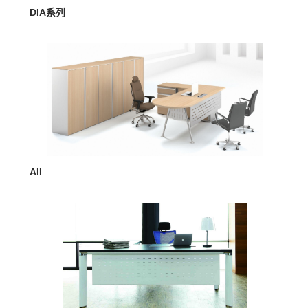
MORE >
DIA系列
MORE >
AII