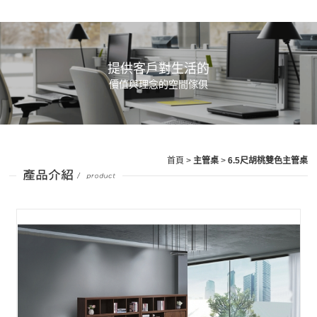
提供客戶對生活的
價值與理念的空間傢俱
首頁
>
主管桌
>
6.5尺胡桃雙色主管桌