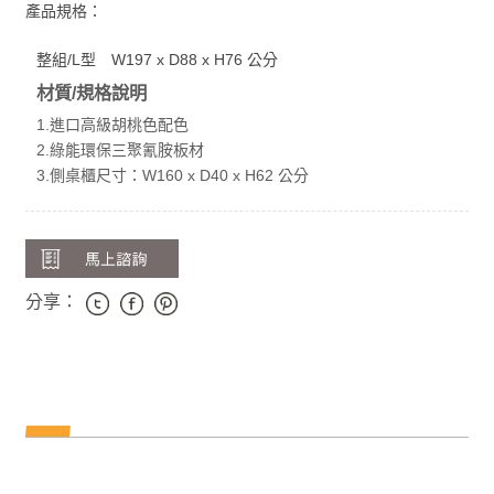
產品規格：
整組/L型 W197 x D88 x H76 公分
材質/規格說明
1.進口高級胡桃色配色
2.綠能環保三聚氰胺板材
3.側桌櫃尺寸：W160 x D40 x H62 公分
分享：