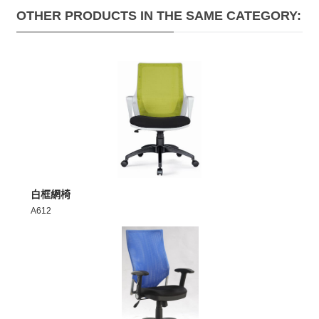
OTHER PRODUCTS IN THE SAME CATEGORY:
MORE >
白框網椅
A612