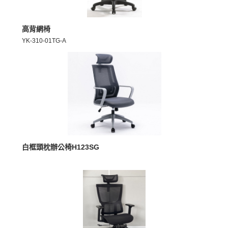
MORE >
高背網椅
YK-310-01TG-A
MORE >
白框頭枕辦公椅H123SG