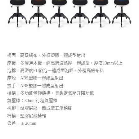
椅面：高級網布，外框塑膠一體成型射出
座板：多層薄木板，經高週波熱壓一體成型，厚度13mm以上
泡棉：高密度PU發泡一體成型泡綿，外覆高級布料
座殼：ABS塑膠一體成型射出
扶手：ABS塑膠一體成型射出
機構：多功能傾仰機構，具鎖定氣壓升降功能
氣壓棒：80mm行程氣壓棒
椅腳：塑膠尼龍一體成型五爪椅腳
椅輪：塑膠尼龍椅輪
公差： ± 20mm