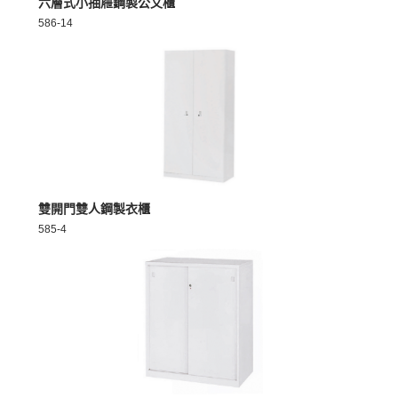
六層式小抽屜鋼製公文櫃
586-14
MORE >
雙開門雙人鋼製衣櫃
585-4