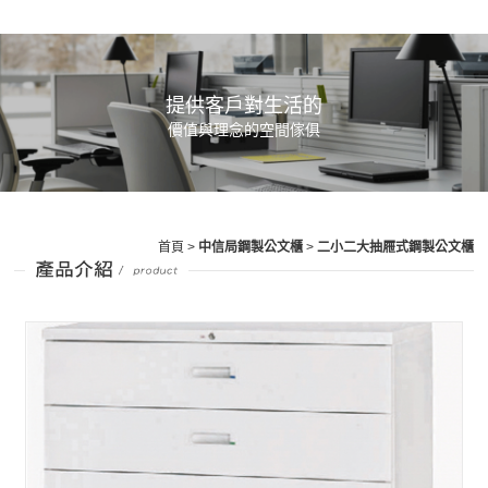
提供客戶對生活的
價值與理念的空間傢俱
首頁
>
中信局鋼製公文櫃
>
二小二大抽屜式鋼製公文櫃