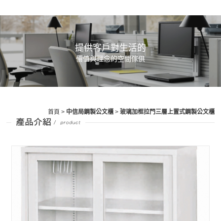
提供客戶對生活的
價值與理念的空間傢俱
首頁
>
中信局鋼製公文櫃
>
玻璃加框拉門三層上置式鋼製公文櫃